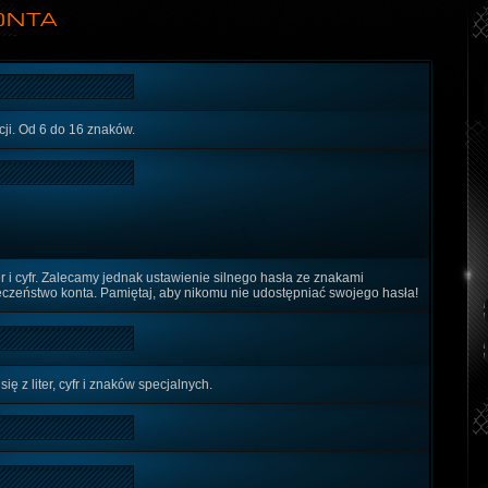
ONTA
acji. Od 6 do 16 znaków.
er i cyfr. Zalecamy jednak ustawienie silnego hasła ze znakami
eczeństwo konta. Pamiętaj, aby nikomu nie udostępniać swojego hasła!
 z liter, cyfr i znaków specjalnych.