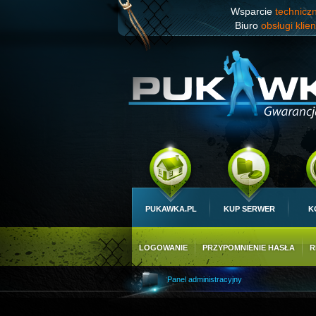
Wsparcie
technicz
Biuro
obsługi klien
PUKAWKA.PL
KUP SERWER
K
LOGOWANIE
PRZYPOMNIENIE HASŁA
R
Panel administracyjny