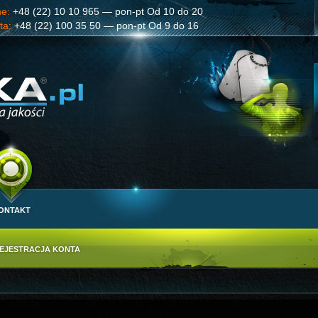
ne:
+48 (22) 10 10 965 — pon-pt Od 10 do 20
ta:
+48 (22) 100 35 50 — pon-pt Od 9 do 16
ONTAKT
EJESTRACJA KONTA