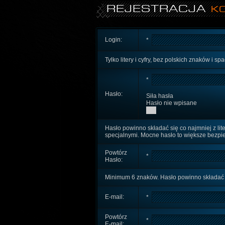
REJESTRACJA
K
Login:
*
Tylko litery i cyfry, bez polskich znaków i sp
*
Hasło:
Siła hasła
Hasło nie wpisane
Hasło powinno składać się co najmniej z lit
specjalnymi. Mocne hasło to większe bezpi
Powtórz
*
Hasło:
Minimum 6 znaków. Hasło powinno składać się
E-mail:
*
Powtórz
*
E-mail: