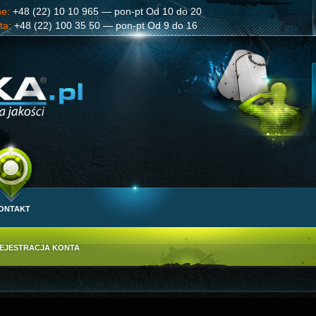
ne:
+48 (22) 10 10 965 — pon-pt Od 10 do 20
ta:
+48 (22) 100 35 50 — pon-pt Od 9 do 16
ONTAKT
EJESTRACJA KONTA