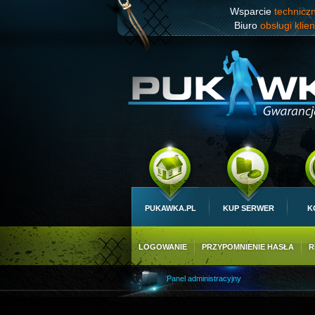
Wsparcie
technicz
Biuro
obsługi klien
PUKAWKA.PL
KUP SERWER
K
LOGOWANIE
PRZYPOMNIENIE HASŁA
R
Panel administracyjny