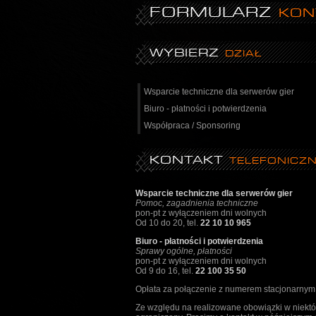
FORMULARZ
KON
WYBIERZ
DZIAŁ
Wsparcie techniczne dla serwerów gier
Biuro - płatności i potwierdzenia
Współpraca / Sponsoring
KONTAKT
TELEFONICZ
Wsparcie techniczne dla serwerów gier
Pomoc, zagadnienia techniczne
pon-pt z wyłączeniem dni wolnych
Od 10 do 20, tel.
22 10 10 965
Biuro - płatności i potwierdzenia
Sprawy ogólne, płatności
pon-pt z wyłączeniem dni wolnych
Od 9 do 16, tel.
22 100 35 50
Opłata za połączenie z numerem stacjonarnym 
Ze względu na realizowane obowiązki w niektó