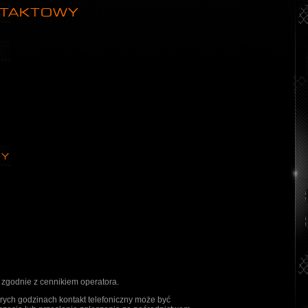
TAKTOWY
NY
zgodnie z cennikiem operatora.
rych godzinach kontakt telefoniczny może być